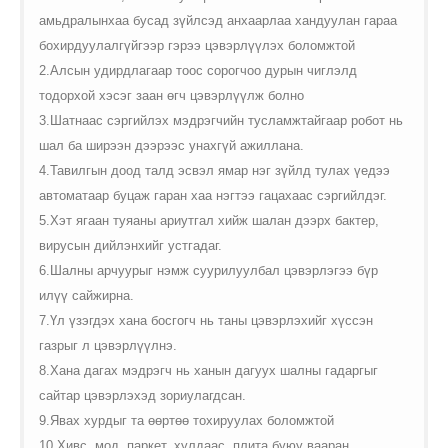
амьдралынхаа бусад зүйлсэд анхаарлаа хандуулан гараа
бохирдуулалгүйгээр гэрээ цэвэрлүүлэх боломжтой
2.Алсын удирдлагаар тоос сорогчоо дурын чиглэлд
тодорхой хэсэг заан өгч цэвэрлүүлж болно
3.Шатнаас сэргийлэх мэдрэгчийн тусламжтайгаар робот нь
шал ба ширээн дээрээс унахгүй ажиллана.
4.Тавилгын доод талд эсвэл ямар нэг зүйлд тулах үедээ
автоматаар буцаж гаран хаа нэгтээ гацахаас сэргийлдэг.
5.Хэт ягаан туяаны ариутгал хийж шалан дээрх бактер,
вирусын дийлэнхийг устгадаг.
6.Шалны арчуурыг нэмж суурилуулбал цэвэрлэгээ бүр
илүү сайжирна.
7.Үл үзэгдэх хана босгогч нь таны цэвэрлэхийг хүссэн
газрыг л цэвэрлүүлнэ.
8.Хана дагах мэдрэгч нь ханын дагуух шалны гадаргыг
сайтар цэвэрлэхэд зориулагдсан.
9.Явах хурдыг та өөртөө тохируулах боломжтой
10.Хивс, мод, паркет, хулдаас, плита буюу вааран