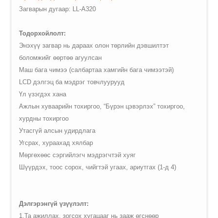
/web/m.liectroux-
$vii_buy_now_text in
Загварын дугаар:
LL-A320
global.com/includes/templates/theme100/templates/tpl_product_in
/web/m.liectroux-
on line
35
global.com/includes/templates/theme100/templates/tpl_product_in
Тодорхойлолт:
on line
42
Энэхүү загвар нь дараах олон төрлийн дэвшилтэт
боломжийг өөртөө агуулсан
Маш бага чимээ (салбартаа хамгийн бага чимээтэй)
LCD дэлгэц ба мэдрэг товчлуурууд
Үл үзэгдэх хана
Ажлын хуваарийн тохиргоо, “Бүрэн цэвэрлэх” тохиргоо,
хурдны тохиргоо
Утасгүй алсын удирдлага
Угсрах, хураахад хялбар
Мөргөхөөс сэргийлэгч мэдрэгчтэй хуяг
Шүүрдэх, тоос сорох, чийгтэй угаах, ариутгах (1-д 4)
Дэлгэрэнгүй үзүүлэлт:
1.Та ажиллах, зогсох хугацааг нь зааж өгснөөр