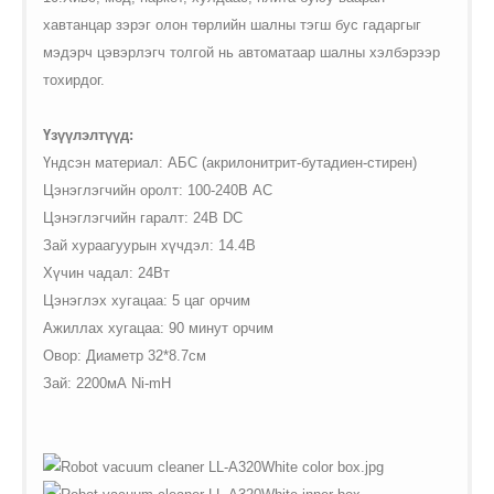
хавтанцар зэрэг олон төрлийн шалны тэгш бус гадаргыг
мэдэрч цэвэрлэгч толгой нь автоматаар шалны хэлбэрээр
тохирдог.
Үзүүлэлтүүд:
Үндсэн материал: АБС (акрилонитрит-бутадиен-стирен)
Цэнэглэгчийн оролт: 100-240В АС
Цэнэглэгчийн гаралт: 24В DC
Зай хураагуурын хүчдэл: 14.4В
Хүчин чадал: 24Вт
Цэнэглэх хугацаа: 5 цаг орчим
Ажиллах хугацаа: 90 минут орчим
Овор: Диаметр 32*8.7см
Зай: 2200мА
Ni-mH