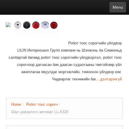
Menu
English
繁體中文
Español
русский
Қазақша
Français
Deutsch
Português
日本語
한국어
Nederlands
belgischen
čeština
عربي
Ελληνικά
עברית
Latvijas
Slovenija
Magyar
Lietuva
Dansk
Polski
Svenska
Italiano
ไทย
Робот тоос сорогчийн үйлдвэр
Suomi
Hrvatski
Română
Mongolian
bāṅlā
Norsk
Türkçe
LILIN Интернэшнл Групп компани нь Шэнжэнь ба Сиамэньд
Ўзбек тили
india
Tiếng Việt
íslenska
Estonia
Bulgarian
салбартай бөгөөд робот тоос сорогчийн үйлдвэрлэл, робот тоос
Ukrainian
Slovenčina
сорогчоор дагнасан бие даасан судалгааны төвтэйгөөр үйл
ажиллагаа явуулдаг мэргэжлийн, томоохон үйлдвэр юм.
Чадварлаг техникийн баг...
дэлгэрэнгүй
Home
/
Робот тоос сорогч
/
Шал цэвэрлэгч автомат LL-A320