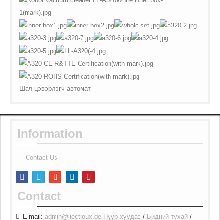
Шал цэвэрлэгч автомат
Information
Contact Us
Contact
E-mail:
admin@liectroux.de
Нүүр хуудас
/
Бидний тухай
/