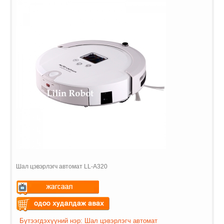
Шал цэвэрлэгч автомат LL-A320
Warning
: Undefined variable
$vii_demo_video_text in
Warning
: Undefined variable
Бүтээгдэхүүний нэр: Шал цэвэрлэгч автомат